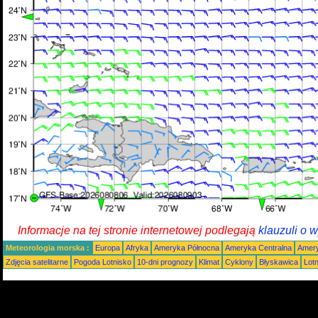
Informacje na tej stronie internetowej podlegają
klauzuli o 
Meteorologia morska :
Europa
Afryka
Ameryka Północna
Ameryka Centralna
Amery
Zdjęcia satelitarne
Pogoda Lotnisko
10-dni prognozy
Klimat
Cyklony
Błyskawica
Lot