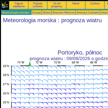
Zdjęcia
Pogoda
10-dni
Klimat
Cyklony
satelitarne
Lotnisko
prognozy
Meteorologia morska :
Europa
Afryka
Ameryka Północna
Ameryka Centralna
Amery
Meteorologia morska : prognoza wiatru
Portoryko, północ
prognoza wiatru : 09/08/2026 o godz