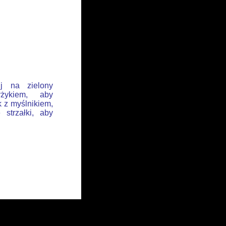
ij na zielony
żykiem, aby
k z myślnikiem,
 strzałki, aby