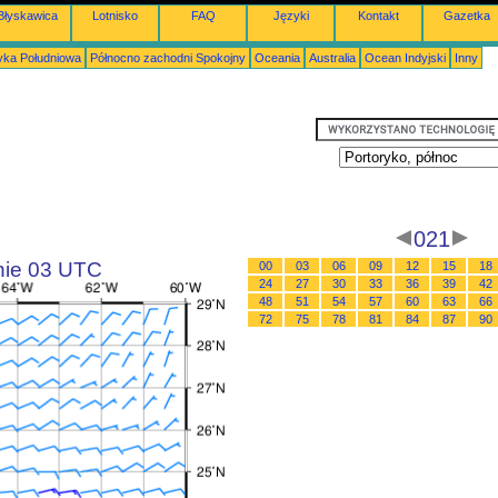
Błyskawica
Lotnisko
FAQ
Języki
Kontakt
Gazetka
ka Południowa
Północno zachodni Spokojny
Oceania
Australia
Ocean Indyjski
Inny
021
inie 03 UTC
00
03
06
09
12
15
18
24
27
30
33
36
39
42
48
51
54
57
60
63
66
72
75
78
81
84
87
90