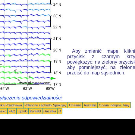
Aby zmienić mapę: klikn
przycisk z czarnym krzy
powiększyć; na zielony przycis
aby pomniejszyć; na zielone
przejść do map sąsiednich.
wyłączeniu odpowiedzialności
ka Południowa
Północno zachodni Spokojny
Oceania
Australia
Ocean Indyjski
Inny
nisko
FAQ
Języki
Kontakt
Gazetka
O