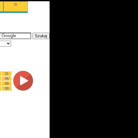
O
21
45
69
93