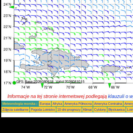
Informacje na tej stronie internetowej podlegają
klauzuli o 
Meteorologia morska :
Europa
Afryka
Ameryka Północna
Ameryka Centralna
Amery
Zdjęcia satelitarne
Pogoda Lotnisko
10-dni prognozy
Klimat
Cyklony
Błyskawica
Lot