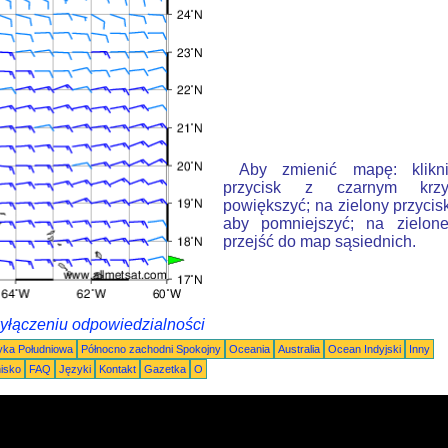
Aby zmienić mapę: klikn
przycisk z czarnym krzy
powiększyć; na zielony przycis
aby pomniejszyć; na zielone
przejść do map sąsiednich.
wyłączeniu odpowiedzialności
ka Południowa
Północno zachodni Spokojny
Oceania
Australia
Ocean Indyjski
Inny
nisko
FAQ
Języki
Kontakt
Gazetka
O