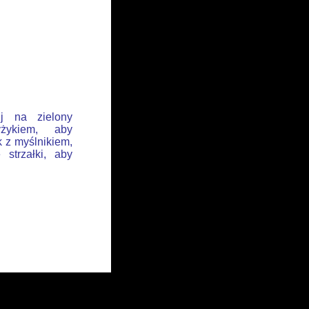
ij na zielony
żykiem, aby
k z myślnikiem,
 strzałki, aby