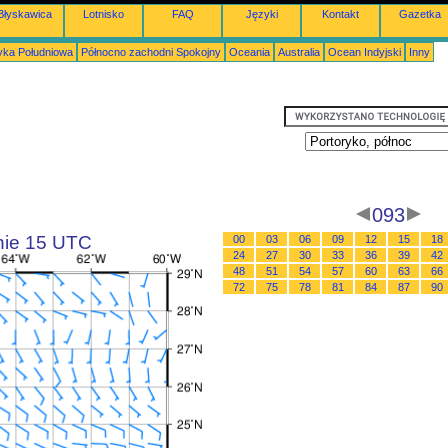
Błyskawica
Lotnisko
FAQ
Języki
Kontakt
Gazetka
ka Południowa
Północno zachodni Spokojny
Oceania
Australia
Ocean Indyjski
Inny
093
inie 15 UTC
00
03
06
09
12
15
18
24
27
30
33
36
39
42
48
51
54
57
60
63
66
72
75
78
81
84
87
90