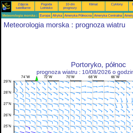
Zdjęcia
Pogoda
10-dni
Klimat
Cyklony
satelitarne
Lotnisko
prognozy
Meteorologia morska :
Europa
Afryka
Ameryka Północna
Ameryka Centralna
Amery
Meteorologia morska : prognoza wiatru
Portoryko, północ
prognoza wiatru : 10/08/2026 o godz