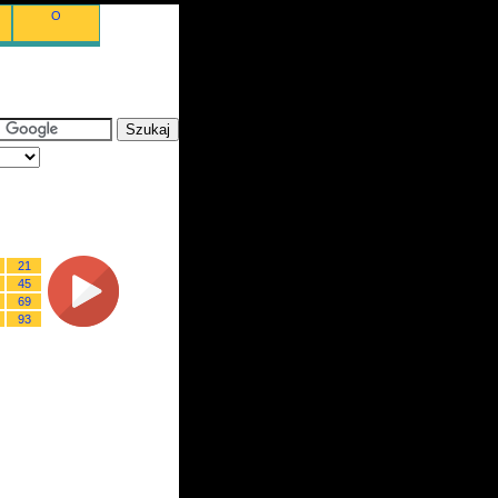
O
21
45
69
93