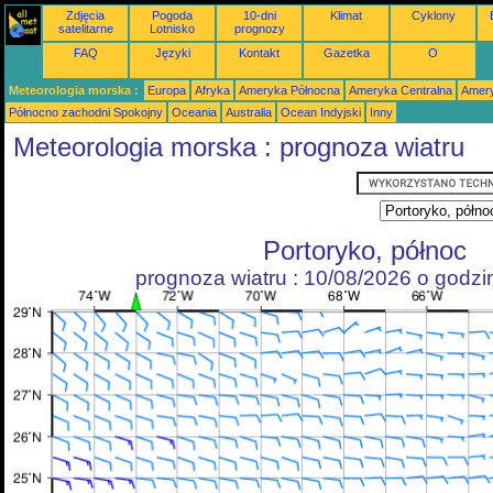
Zdjęcia
Pogoda
10-dni
Klimat
Cyklony
satelitarne
Lotnisko
prognozy
FAQ
Języki
Kontakt
Gazetka
O
Meteorologia morska :
Europa
Afryka
Ameryka Północna
Ameryka Centralna
Amery
Północno zachodni Spokojny
Oceania
Australia
Ocean Indyjski
Inny
Meteorologia morska : prognoza wiatru
Portoryko, północ
prognoza wiatru : 10/08/2026 o godz