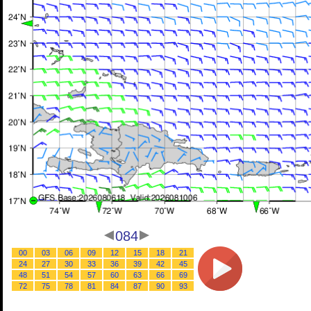
084
00
03
06
09
12
15
18
21
24
27
30
33
36
39
42
45
48
51
54
57
60
63
66
69
72
75
78
81
84
87
90
93