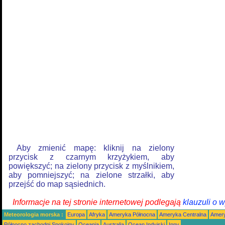
Aby zmienić mapę: kliknij na zielony
przycisk z czarnym krzyżykiem, aby
powiększyć; na zielony przycisk z myślnikiem,
aby pomniejszyć; na zielone strzałki, aby
przejść do map sąsiednich.
Informacje na tej stronie internetowej podlegają
klauzuli o 
Meteorologia morska :
Europa
Afryka
Ameryka Północna
Ameryka Centralna
Amery
Północno zachodni Spokojny
Oceania
Australia
Ocean Indyjski
Inny