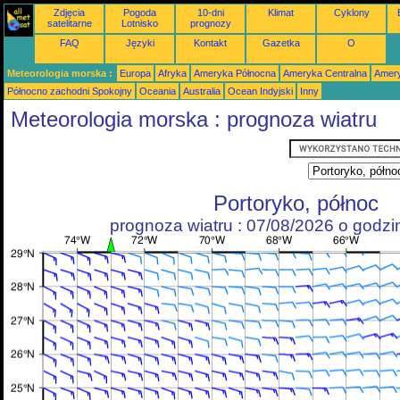
Zdjęcia
Pogoda
10-dni
Klimat
Cyklony
satelitarne
Lotnisko
prognozy
FAQ
Języki
Kontakt
Gazetka
O
Meteorologia morska :
Europa
Afryka
Ameryka Północna
Ameryka Centralna
Amery
Północno zachodni Spokojny
Oceania
Australia
Ocean Indyjski
Inny
Meteorologia morska : prognoza wiatru
Portoryko, północ
prognoza wiatru : 07/08/2026 o godz