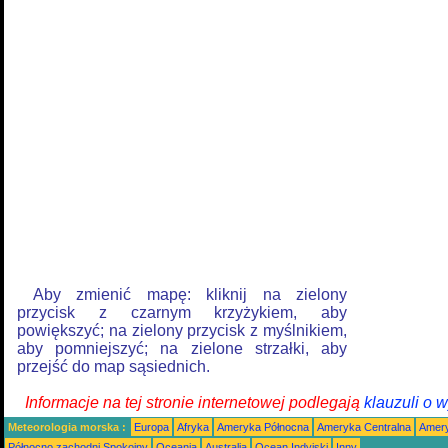
Aby zmienić mapę: kliknij na zielony
przycisk z czarnym krzyżykiem, aby
powiększyć; na zielony przycisk z myślnikiem,
aby pomniejszyć; na zielone strzałki, aby
przejść do map sąsiednich.
Informacje na tej stronie internetowej podlegają
klauzuli o 
Meteorologia morska :
Europa
Afryka
Ameryka Północna
Ameryka Centralna
Amery
Północno zachodni Spokojny
Oceania
Australia
Ocean Indyjski
Inny