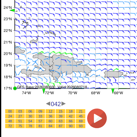
042
00
03
06
09
12
15
18
21
24
27
30
33
36
39
42
45
48
51
54
57
60
63
66
69
72
75
78
81
84
87
90
93