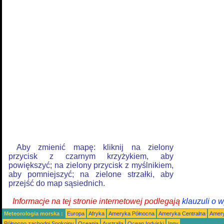
Aby zmienić mapę: kliknij na zielony
przycisk z czarnym krzyżykiem, aby
powiększyć; na zielony przycisk z myślnikiem,
aby pomniejszyć; na zielone strzałki, aby
przejść do map sąsiednich.
Informacje na tej stronie internetowej podlegają
klauzuli o 
Meteorologia morska :
Europa
Afryka
Ameryka Północna
Ameryka Centralna
Amery
Północno zachodni Spokojny
Oceania
Australia
Ocean Indyjski
Inny