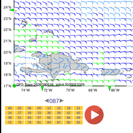
087
00
03
06
09
12
15
18
21
24
27
30
33
36
39
42
45
48
51
54
57
60
63
66
69
72
75
78
81
84
87
90
93