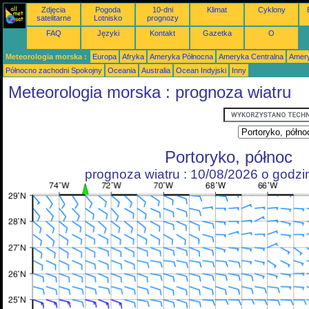
Zdjęcia
Pogoda
10-dni
Klimat
Cyklony
satelitarne
Lotnisko
prognozy
FAQ
Języki
Kontakt
Gazetka
O
Meteorologia morska :
Europa
Afryka
Ameryka Północna
Ameryka Centralna
Amery
Północno zachodni Spokojny
Oceania
Australia
Ocean Indyjski
Inny
Meteorologia morska : prognoza wiatru
Portoryko, północ
prognoza wiatru : 10/08/2026 o godz