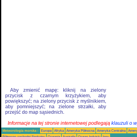
Aby zmienić mapę: kliknij na zielony
przycisk z czarnym krzyżykiem, aby
powiększyć; na zielony przycisk z myślnikiem,
aby pomniejszyć; na zielone strzałki, aby
przejść do map sąsiednich.
Informacje na tej stronie internetowej podlegają
klauzuli o 
Meteorologia morska :
Europa
Afryka
Ameryka Północna
Ameryka Centralna
Amery
Północno zachodni Spokojny
Oceania
Australia
Ocean Indyjski
Inny