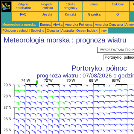
Zdjęcia
Pogoda
10-dni
Klimat
Cyklony
satelitarne
Lotnisko
prognozy
FAQ
Języki
Kontakt
Gazetka
O
Meteorologia morska :
Europa
Afryka
Ameryka Północna
Ameryka Centralna
Amery
Północno zachodni Spokojny
Oceania
Australia
Ocean Indyjski
Inny
Meteorologia morska : prognoza wiatru
Portoryko, północ
prognoza wiatru : 07/08/2026 o godz