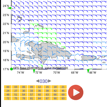
030
00
03
06
09
12
15
18
21
24
27
30
33
36
39
42
45
48
51
54
57
60
63
66
69
72
75
78
81
84
87
90
93