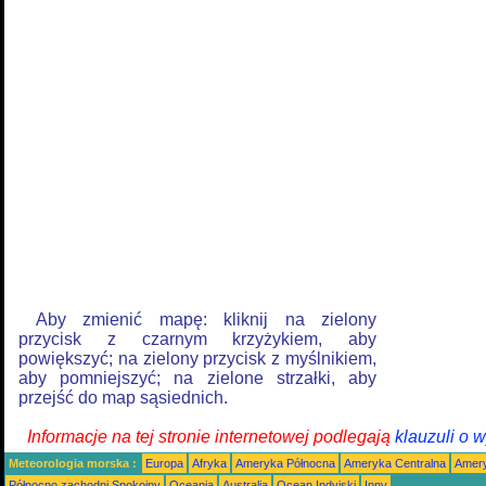
Aby zmienić mapę: kliknij na zielony
przycisk z czarnym krzyżykiem, aby
powiększyć; na zielony przycisk z myślnikiem,
aby pomniejszyć; na zielone strzałki, aby
przejść do map sąsiednich.
Informacje na tej stronie internetowej podlegają
klauzuli o 
Meteorologia morska :
Europa
Afryka
Ameryka Północna
Ameryka Centralna
Amery
Północno zachodni Spokojny
Oceania
Australia
Ocean Indyjski
Inny