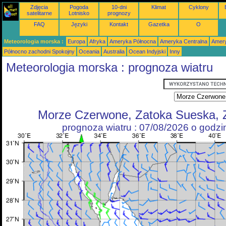
Zdjęcia
Pogoda
10-dni
Klimat
Cyklony
satelitarne
Lotnisko
prognozy
FAQ
Języki
Kontakt
Gazetka
O
Meteorologia morska :
Europa
Afryka
Ameryka Północna
Ameryka Centralna
Amery
Północno zachodni Spokojny
Oceania
Australia
Ocean Indyjski
Inny
Meteorologia morska : prognoza wiatru
Morze Czerwone, Zatoka Sueska, 
prognoza wiatru : 07/08/2026 o godz