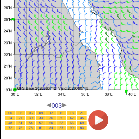
003
00
03
06
09
12
15
18
21
24
27
30
33
36
39
42
45
48
51
54
57
60
63
66
69
72
75
78
81
84
87
90
93