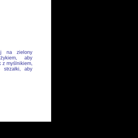
ij na zielony
żykiem, aby
k z myślnikiem,
 strzałki, aby