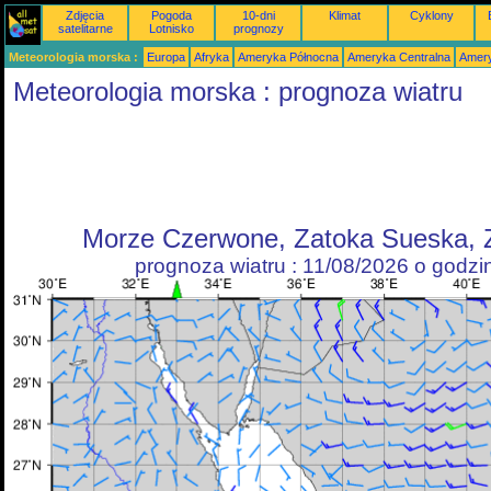
Zdjęcia
Pogoda
10-dni
Klimat
Cyklony
satelitarne
Lotnisko
prognozy
Meteorologia morska :
Europa
Afryka
Ameryka Północna
Ameryka Centralna
Amery
Meteorologia morska : prognoza wiatru
Morze Czerwone, Zatoka Sueska, 
prognoza wiatru : 11/08/2026 o godz