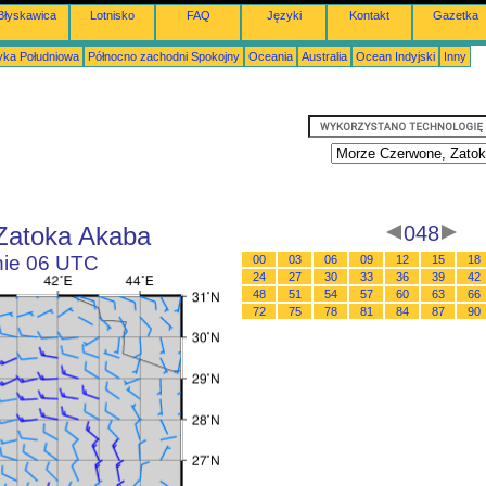
Błyskawica
Lotnisko
FAQ
Języki
Kontakt
Gazetka
ka Południowa
Północno zachodni Spokojny
Oceania
Australia
Ocean Indyjski
Inny
Zatoka Akaba
048
inie 06 UTC
00
03
06
09
12
15
18
24
27
30
33
36
39
42
48
51
54
57
60
63
66
72
75
78
81
84
87
90