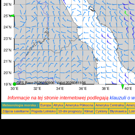
Informacje na tej stronie internetowej podlegają
klauzuli o 
Meteorologia morska :
Europa
Afryka
Ameryka Północna
Ameryka Centralna
Amery
Zdjęcia satelitarne
Pogoda Lotnisko
10-dni prognozy
Klimat
Cyklony
Błyskawica
Lot