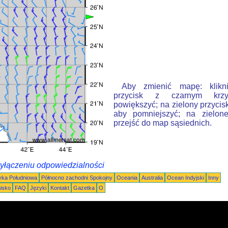
Aby zmienić mapę: klikn
przycisk z czarnym krzy
powiększyć; na zielony przycis
aby pomniejszyć; na zielone
przejść do map sąsiednich.
wyłączeniu odpowiedzialności
ka Południowa
Północno zachodni Spokojny
Oceania
Australia
Ocean Indyjski
Inny
nisko
FAQ
Języki
Kontakt
Gazetka
O