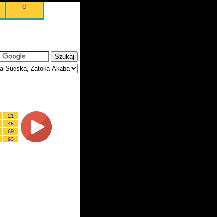
O
21
45
69
93