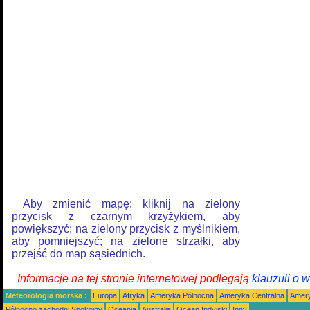
Aby zmienić mapę: kliknij na zielony
przycisk z czarnym krzyżykiem, aby
powiększyć; na zielony przycisk z myślnikiem,
aby pomniejszyć; na zielone strzałki, aby
przejść do map sąsiednich.
Informacje na tej stronie internetowej podlegają
klauzuli o 
Meteorologia morska :
Europa
Afryka
Ameryka Północna
Ameryka Centralna
Amery
Północno zachodni Spokojny
Oceania
Australia
Ocean Indyjski
Inny