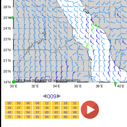
009
00
03
06
09
12
15
18
21
24
27
30
33
36
39
42
45
48
51
54
57
60
63
66
69
72
75
78
81
84
87
90
93