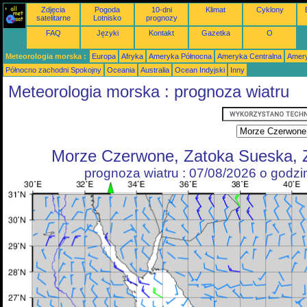
Zdjęcia
Pogoda
10-dni
Klimat
Cyklony
satelitarne
Lotnisko
prognozy
FAQ
Języki
Kontakt
Gazetka
O
Meteorologia morska :
Europa
Afryka
Ameryka Północna
Ameryka Centralna
Amery
Północno zachodni Spokojny
Oceania
Australia
Ocean Indyjski
Inny
Meteorologia morska : prognoza wiatru
Morze Czerwone, Zatoka Sueska, 
prognoza wiatru : 07/08/2026 o godz