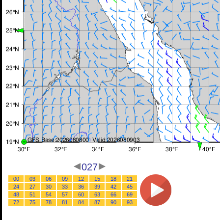
027
00
03
06
09
12
15
18
21
24
27
30
33
36
39
42
45
48
51
54
57
60
63
66
69
72
75
78
81
84
87
90
93