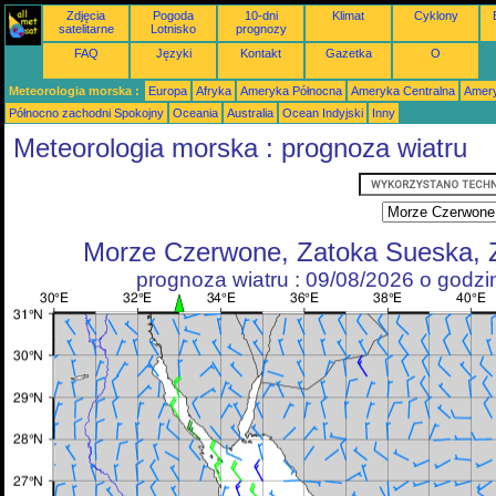
Zdjęcia
Pogoda
10-dni
Klimat
Cyklony
satelitarne
Lotnisko
prognozy
FAQ
Języki
Kontakt
Gazetka
O
Meteorologia morska :
Europa
Afryka
Ameryka Północna
Ameryka Centralna
Amery
Północno zachodni Spokojny
Oceania
Australia
Ocean Indyjski
Inny
Meteorologia morska : prognoza wiatru
Morze Czerwone, Zatoka Sueska, 
prognoza wiatru : 09/08/2026 o godz