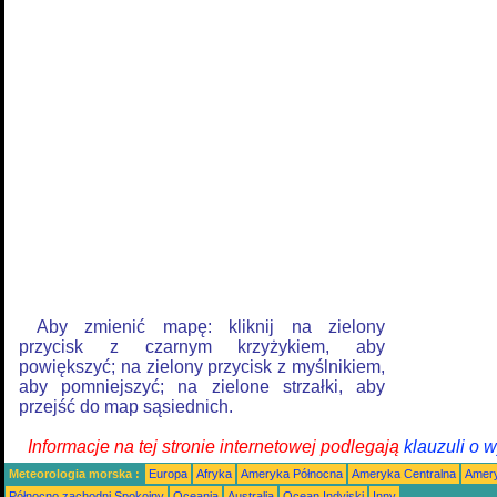
Aby zmienić mapę: kliknij na zielony
przycisk z czarnym krzyżykiem, aby
powiększyć; na zielony przycisk z myślnikiem,
aby pomniejszyć; na zielone strzałki, aby
przejść do map sąsiednich.
Informacje na tej stronie internetowej podlegają
klauzuli o 
Meteorologia morska :
Europa
Afryka
Ameryka Północna
Ameryka Centralna
Amery
Północno zachodni Spokojny
Oceania
Australia
Ocean Indyjski
Inny