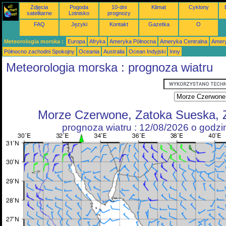
Zdjęcia
Pogoda
10-dni
Klimat
Cyklony
satelitarne
Lotnisko
prognozy
FAQ
Języki
Kontakt
Gazetka
O
Meteorologia morska :
Europa
Afryka
Ameryka Północna
Ameryka Centralna
Amery
Północno zachodni Spokojny
Oceania
Australia
Ocean Indyjski
Inny
Meteorologia morska : prognoza wiatru
Morze Czerwone, Zatoka Sueska, 
prognoza wiatru : 12/08/2026 o godz