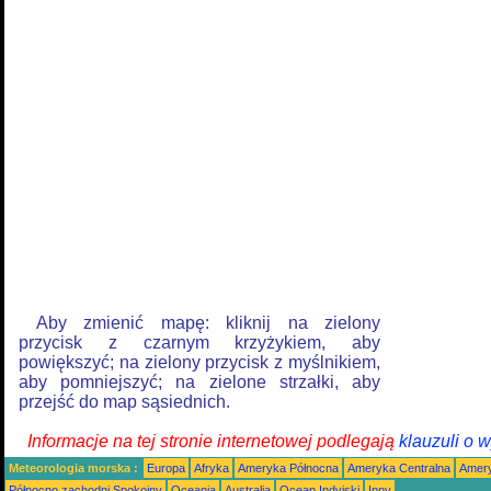
Aby zmienić mapę: kliknij na zielony
przycisk z czarnym krzyżykiem, aby
powiększyć; na zielony przycisk z myślnikiem,
aby pomniejszyć; na zielone strzałki, aby
przejść do map sąsiednich.
Informacje na tej stronie internetowej podlegają
klauzuli o 
Meteorologia morska :
Europa
Afryka
Ameryka Północna
Ameryka Centralna
Amery
Północno zachodni Spokojny
Oceania
Australia
Ocean Indyjski
Inny