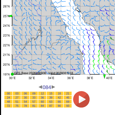
084
00
03
06
09
12
15
18
21
24
27
30
33
36
39
42
45
48
51
54
57
60
63
66
69
72
75
78
81
84
87
90
93