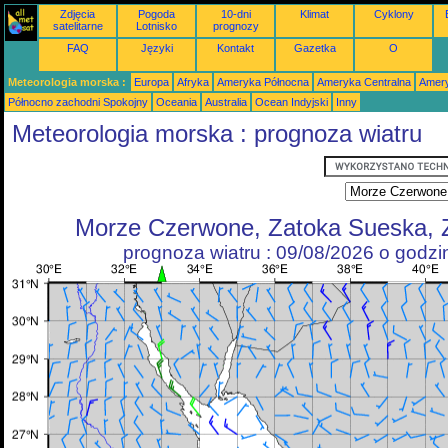
Zdjęcia
Pogoda
10-dni
Klimat
Cyklony
satelitarne
Lotnisko
prognozy
FAQ
Języki
Kontakt
Gazetka
O
Meteorologia morska :
Europa
Afryka
Ameryka Północna
Ameryka Centralna
Amery
Północno zachodni Spokojny
Oceania
Australia
Ocean Indyjski
Inny
Meteorologia morska : prognoza wiatru
Morze Czerwone, Zatoka Sueska, 
prognoza wiatru : 09/08/2026 o godz