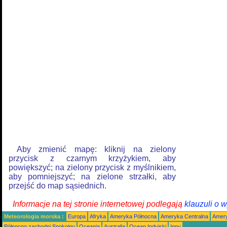
Aby zmienić mapę: kliknij na zielony
przycisk z czarnym krzyżykiem, aby
powiększyć; na zielony przycisk z myślnikiem,
aby pomniejszyć; na zielone strzałki, aby
przejść do map sąsiednich.
Informacje na tej stronie internetowej podlegają
klauzuli o 
Meteorologia morska :
Europa
Afryka
Ameryka Północna
Ameryka Centralna
Amery
Północno zachodni Spokojny
Oceania
Australia
Ocean Indyjski
Inny