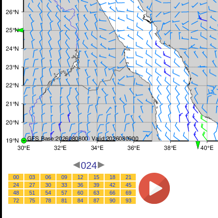
024
00
03
06
09
12
15
18
21
24
27
30
33
36
39
42
45
48
51
54
57
60
63
66
69
72
75
78
81
84
87
90
93