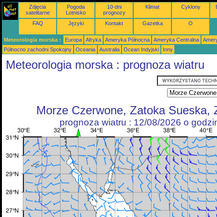
Zdjęcia
Pogoda
10-dni
Klimat
Cyklony
satelitarne
Lotnisko
prognozy
FAQ
Języki
Kontakt
Gazetka
O
Meteorologia morska :
Europa
Afryka
Ameryka Północna
Ameryka Centralna
Amery
Północno zachodni Spokojny
Oceania
Australia
Ocean Indyjski
Inny
Meteorologia morska : prognoza wiatru
Morze Czerwone, Zatoka Sueska, 
prognoza wiatru : 12/08/2026 o godz