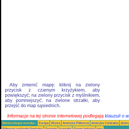
Aby zmienić mapę: kliknij na zielony
przycisk z czarnym krzyżykiem, aby
powiększyć; na zielony przycisk z myślnikiem,
aby pomniejszyć; na zielone strzałki, aby
przejść do map sąsiednich.
Informacje na tej stronie internetowej podlegają
klauzuli o 
Meteorologia morska :
Europa
Afryka
Ameryka Północna
Ameryka Centralna
Amery
Północno zachodni Spokojny
Oceania
Australia
Ocean Indyjski
Inny