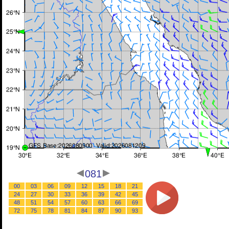
081
00
03
06
09
12
15
18
21
24
27
30
33
36
39
42
45
48
51
54
57
60
63
66
69
72
75
78
81
84
87
90
93