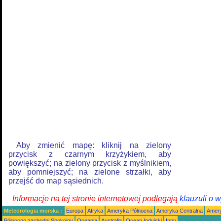
Aby zmienić mapę: kliknij na zielony
przycisk z czarnym krzyżykiem, aby
powiększyć; na zielony przycisk z myślnikiem,
aby pomniejszyć; na zielone strzałki, aby
przejść do map sąsiednich.
Informacje na tej stronie internetowej podlegają
klauzuli o 
Meteorologia morska :
Europa
Afryka
Ameryka Północna
Ameryka Centralna
Amery
Północno zachodni Spokojny
Oceania
Australia
Ocean Indyjski
Inny