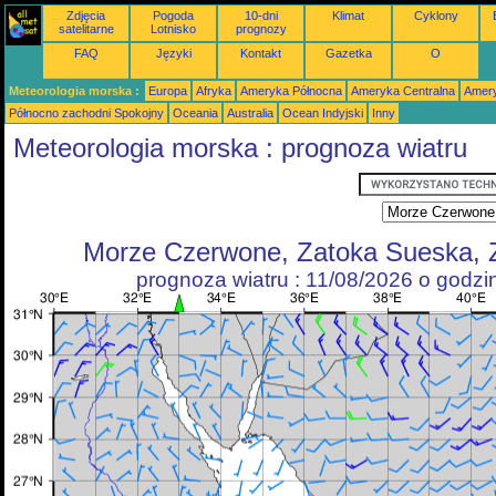
Zdjęcia
Pogoda
10-dni
Klimat
Cyklony
satelitarne
Lotnisko
prognozy
FAQ
Języki
Kontakt
Gazetka
O
Meteorologia morska :
Europa
Afryka
Ameryka Północna
Ameryka Centralna
Amery
Północno zachodni Spokojny
Oceania
Australia
Ocean Indyjski
Inny
Meteorologia morska : prognoza wiatru
Morze Czerwone, Zatoka Sueska, 
prognoza wiatru : 11/08/2026 o godz