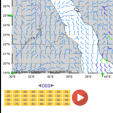
069
00
03
06
09
12
15
18
21
24
27
30
33
36
39
42
45
48
51
54
57
60
63
66
69
72
75
78
81
84
87
90
93